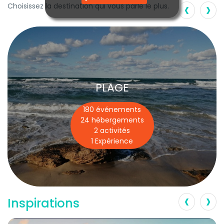
‹
›
Choisissez la destination qui vous parle le plus.
PLAGE
180 événements
24 hébergements
2 activités
1 Expérience
‹
›
Inspirations