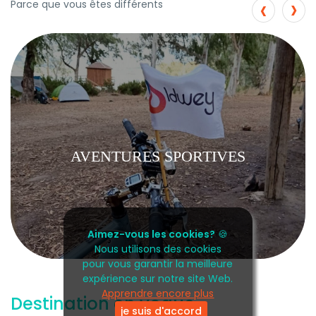
›
‹
Parce que vous êtes différents
AVENTURES SPORTIVES
Aimez-vous les cookies?
🍪
Nous utilisons des cookies
pour vous garantir la meilleure
expérience sur notre site Web.
Apprendre encore plus
Destination en vogue
je suis d'accord