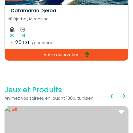
Catamaran Djerba
Djerba , Medenine
20
1 H
20 DT
/personne
Votre réservation =
Jeux et Produits
‹
›
Animez vos soirées en jouant 100% tunisien.