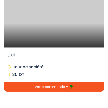
الغاز
Jeux de société
35 DT
Votre commande =