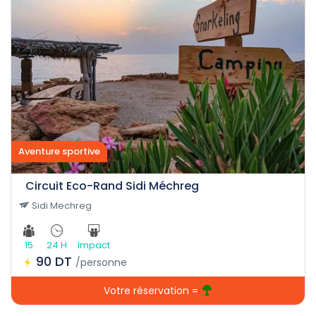
Aventure sportive
Circuit Eco-Rand Sidi Méchreg
Sidi Mechreg
15
24 H
Impact
90 DT
/personne
Votre réservation =