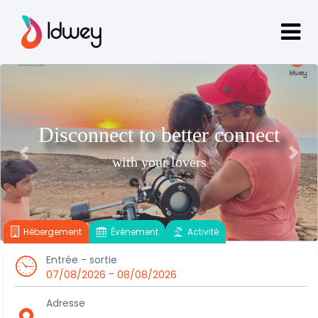
Disconnect to better connect
Previous
Next
with your lovers
Hébergement
Événement
Activité
Entrée - sortie
-
07/08/2026
08/08/2026
Adresse