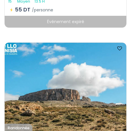
15
Moyen
13.5 H
55 DT
/personne
Événement expiré
Randonnée