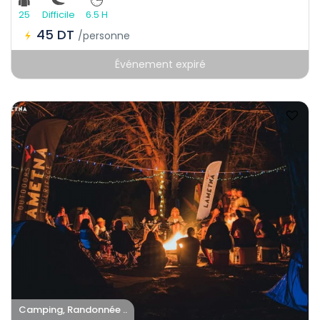
25
Difficile
6.5 H
45 DT
/personne
Événement expiré
Camping, Randonnée ..