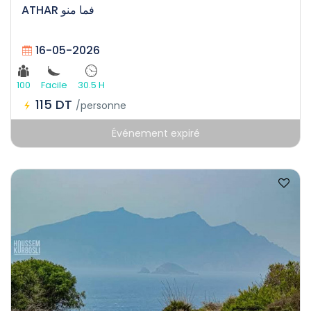
ATHAR فما منو
16-05-2026
100
Facile
30.5 H
115 DT
/personne
Événement expiré