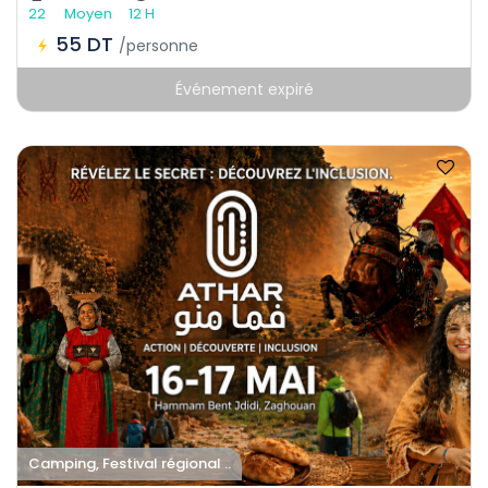
22
Moyen
12 H
55 DT
/personne
Événement expiré
Camping, Festival régional ..