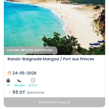
Journée détente, Randonnée ..
Rando-Baignade Mangaa / Port aux Princes
24-05-2026
10
Moyen
12.5 H
55 DT
/personne
Événement expiré