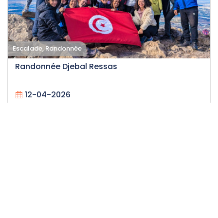
Escalade, Randonnée
Randonnée Djebal Ressas
12-04-2026
25
Difficile
12 H
45 DT
/personne
Événement expiré