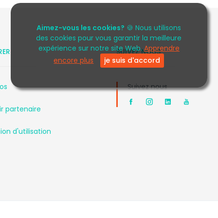
Aimez-vous les cookies?
🍪 Nous utilisons
des cookies pour vous garantir la meilleure
expérience sur notre site Web.
Apprendre
RER
SUIVEZ NOUS
encore plus
je suis d'accord
os
Suivez nous
r partenaire
on d'utilisation