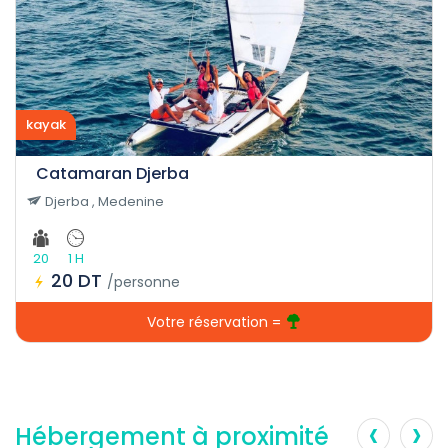
kayak
Catamaran Djerba
Djerba , Medenine
20
1 H
20 DT
/personne
Votre réservation =
‹
›
Hébergement à proximité