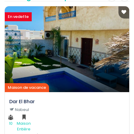
En vedette
Maison de vacance
Dar El Bhar
Nabeul
10
Maison
Entière