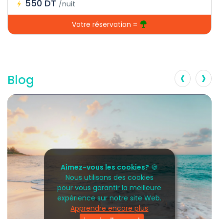
550 DT
/nuit
Votre réservation =
‹
›
Blog
Aimez-vous les cookies?
🍪
Nous utilisons des cookies
pour vous garantir la meilleure
expérience sur notre site Web.
Apprendre encore plus