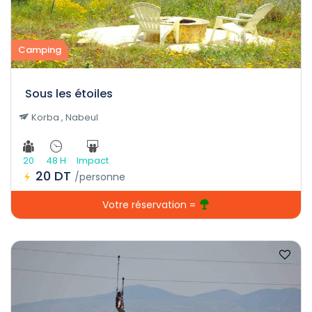
Camping
Sous les étoiles
Korba , Nabeul
20
48 H
Impact
20 DT
/personne
Votre réservation =