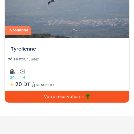
Tyrolienne
Tyrolienne
Testour , Béja
30
1 H
20 DT
/personne
Votre réservation =