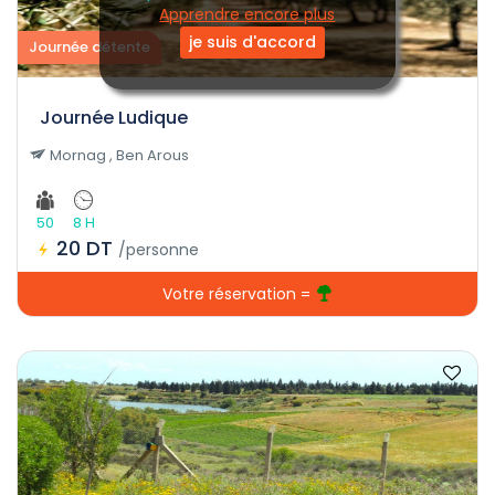
Apprendre encore plus
je suis d'accord
Journée détente
Journée Ludique
Mornag , Ben Arous
50
8 H
20 DT
/personne
Votre réservation =