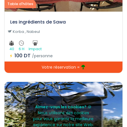
Table d'hôtes
Les ingrédients de Sawa
Korba , Nabeul
40
6 H
Impact
100 DT
/personne
Votre réservation =
Aimez-vous les cookies?
🍪
Nous utilisons des cookies
pour vous garantir la meilleure
expérience sur notre site Web.