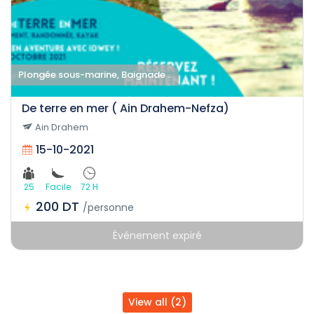
Plongée sous-marine, Baignade ..
De terre en mer ( Ain Drahem-Nefza)
Ain Drahem
15-10-2021
25
Facile
72 H
200 DT
/personne
Événement expiré
View all (2)