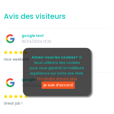
Avis des visiteurs
google test
18/04/2024 13:32
Aimez-vous les cookies?
🍪
nice weekend
Nous utilisons des cookies
pour vous garantir la meilleure
expérience sur notre site Web.
Apprendre encore plus
google test
je suis d'accord
18/04/2024 11:08
Great job !