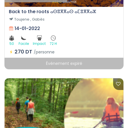
Back to the roots ⴰⵙⴻⴳⴳⴰⵙ ⴰⵎⴻⴳⴳⴰⵣ
Toujene , Gabès
14-01-2022
50
Facile
Impact
72 H
270 DT
/personne
Événement expiré