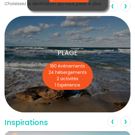
‹
›
Choisissez la destination qui vous parle le plus.
PLAGE
180 événements
24 hébergements
2 activités
1 Expérience
‹
›
Inspirations