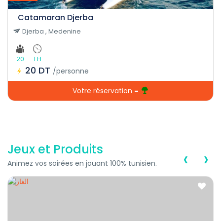
Catamaran Djerba
Djerba , Medenine
20
1 H
20 DT
/personne
Votre réservation =
Jeux et Produits
‹
›
Animez vos soirées en jouant 100% tunisien.