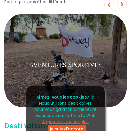
›
‹
Parce que vous êtes différents
AVENTURES SPORTIVES
Aimez-vous les cookies?
🍪
Nous utilisons des cookies
pour vous garantir la meilleure
expérience sur notre site Web.
Apprendre encore plus
Destination en vogue
je suis d'accord