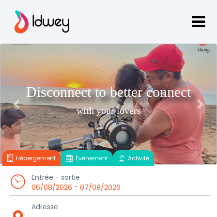
Disconnect to better connect
Previous
Next
with your lovers
Hébergement
Événement
Activité
Entrée - sortie
-
06/08/2026
07/08/2026
Adresse