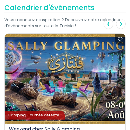
Calendrier d'événements
‹
›
Vous manquez d'inspiration ? Découvrez notre calendrier
d'événements sur toute la Tunisie !
Camping, Journée détente ..
Weekend chez Sally Glamping