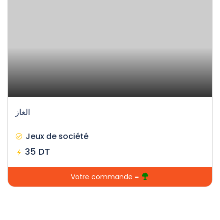
الغاز
Jeux de société
35 DT
Votre commande =