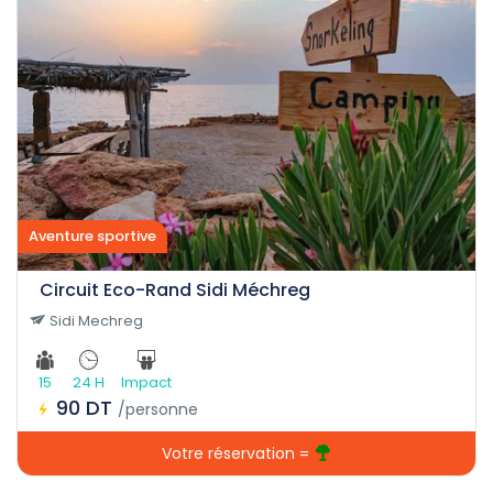
Aventure sportive
Circuit Eco-Rand Sidi Méchreg
Sidi Mechreg
15
24 H
Impact
90 DT
/personne
Votre réservation =