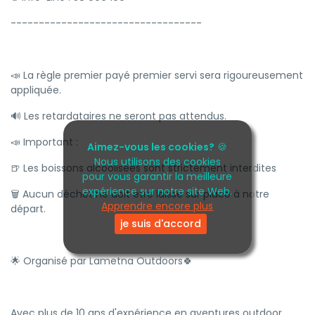
----------------------------------
📣 La règle premier payé premier servi sera rigoureusement
appliquée.
🔊 Les retardataires ne seront pas attendus.
📣 Important :
Aimez-vous les cookies?
🍪
Nous utilisons des cookies
🍺 Les boissons alcoolisées sont strictement interdites
pour vous garantir la meilleure
expérience sur notre site Web.
🗑 Aucun déchet ne doit être laissé sur place à notre
Apprendre encore plus
départ.
je suis d'accord
🌟 Organisé par Lametna Outdoors🍀
Avec plus de 10 ans d'expérience en aventures outdoor,