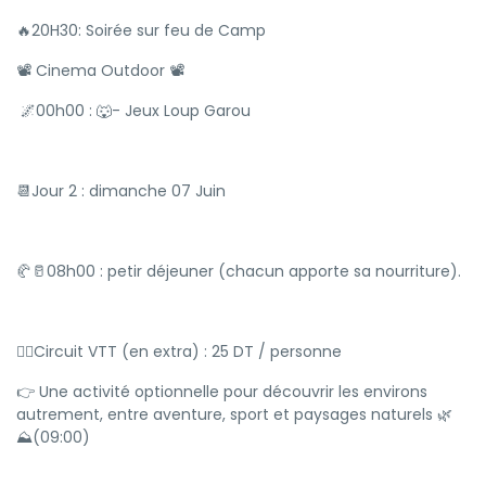
🔥20H30: Soirée sur feu de Camp
📽️ Cinema Outdoor 📽️
🌌00h00 : 🐺- Jeux Loup Garou
📆Jour 2 : dimanche 07 Juin
🥐🥛08h00 : petir déjeuner (chacun apporte sa nourriture).
🚴‍♂️Circuit VTT (en extra) : 25 DT / personne
👉 Une activité optionnelle pour découvrir les environs
autrement, entre aventure, sport et paysages naturels 🌿
⛰️(09:00)