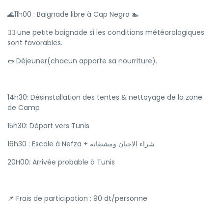
🌊11h00 : Baignade libre à Cap Negro 🏊
🏊‍♂️ une petite baignade si les conditions météorologiques
sont favorables.
🌭 Déjeuner(chacun apporte sa nourriture).
14h30: Désinstallation des tentes & nettoyage de la zone
de Camp
15h30: Départ vers Tunis
16h30 : Escale à Nefza + شراء الاجبان ومشتقاته
20H00: Arrivée probable à Tunis
📌 Frais de participation : 90 dt/personne