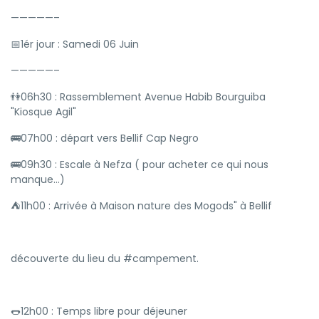
—————–
📅1ér jour : Samedi 06 Juin
—————–
👫06h30 : Rassemblement Avenue Habib Bourguiba
"Kiosque Agil"
🚌07h00 : départ vers Bellif Cap Negro
🚌09h30 : Escale à Nefza ( pour acheter ce qui nous
manque...)
⛺11h00 : Arrivée à Maison nature des Mogods" à Bellif
découverte du lieu du #campement.
🌭12h00 : Temps libre pour déjeuner