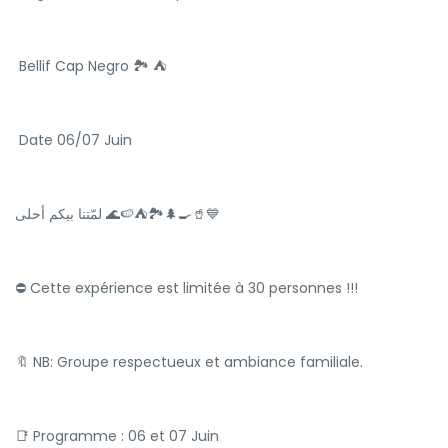
Bellif Cap Negro 🏞 ⛺️
Date 06/07 Juin
لمّتنا بيكم أحلى 🌊🍉⛺️🏞🌲🍳🥤💙
⛔ Cette expérience est limitée à 30 personnes !!!
🔖 NB: Groupe respectueux et ambiance familiale.
📑 Programme : 06 et 07 Juin