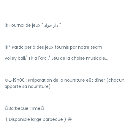
🎯Tournoi de jeux " دار جواد "
🎯* Participer à des jeux fournis par notre team
Volley ball/ Tir a l'arc / Jeu de la chaise musicale...
🥘🍳19h00 : Préparation de la nourriture e8t dîner (chacun
apporte sa nourriture).
💥Barbecue Time💥
( Disponible large barbecue ) 🤩