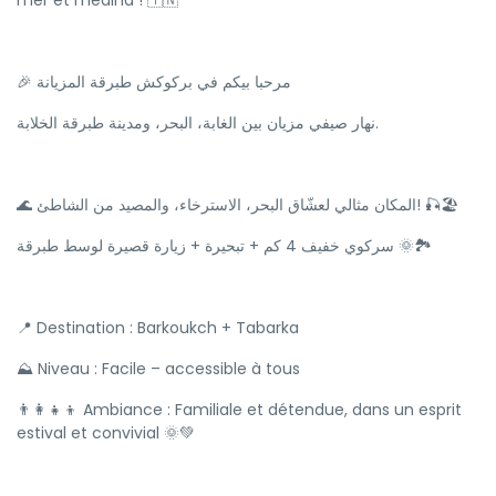
mer et médina ! 🇹🇳
🎉 مرحبا بيكم في بركوكش طبرقة المزيانة
نهار صيفي مزيان بين الغابة، البحر، ومدينة طبرقة الخلابة.
🌊 المكان مثالي لعشّاق البحر، الاسترخاء، والمصيد من الشاطئ! 🎣🏖️
سركوي خفيف 4 كم + تبحيرة + زيارة قصيرة لوسط طبرقة 🌞🏞️
📍 Destination : Barkoukch + Tabarka
⛰ Niveau : Facile – accessible à tous
👨‍👩‍👧‍👦 Ambiance : Familiale et détendue, dans un esprit
estival et convivial 🌞💚