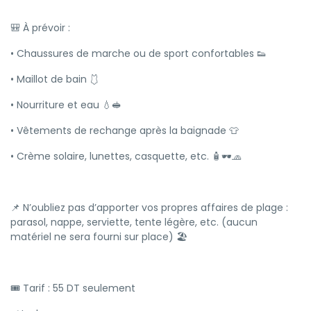
🎒 À prévoir :
• Chaussures de marche ou de sport confortables 👟
• Maillot de bain 🩱
• Nourriture et eau 💧🥪
• Vêtements de rechange après la baignade 👕
• Crème solaire, lunettes, casquette, etc. 🧴🕶️🧢
📌 N’oubliez pas d’apporter vos propres affaires de plage :
parasol, nappe, serviette, tente légère, etc. (aucun
matériel ne sera fourni sur place) 🏖️
🎟️ Tarif : 55 DT seulement