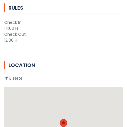
RULES
550 DT
550 DT
Check In
14:00 H
Check Out
12:00 H
LOCATION
Bizerte