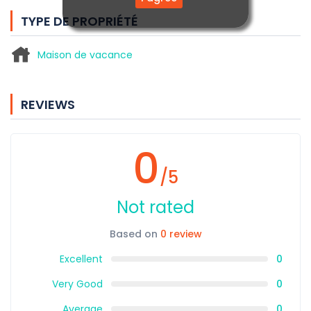
TYPE DE PROPRIÉTÉ
Maison de vacance
REVIEWS
0
/5
Not rated
Based on
0 review
Excellent
0
Very Good
0
Average
0