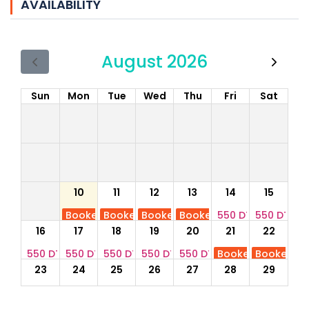
AVAILABILITY
August 2026
Sun
Mon
Tue
Wed
Thu
Fri
Sat
10
11
12
13
14
15
Booked
Booked
Booked
Booked
550 DT
550 DT
16
17
18
19
20
21
22
550 DT
550 DT
550 DT
550 DT
550 DT
Booked
Booked
23
24
25
26
27
28
29
Booked
Booked
Booked
Booked
Booked
Booked
550 DT
30
31