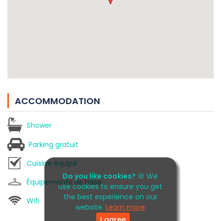
ACCOMMODATION
Shower
Parking gratuit
Cuisine équipé
Do you like cookies?
🍪 We
Équipements de base
use cookies to ensure you get
the best experience on our
Wifi
website.
Learn more
I agree