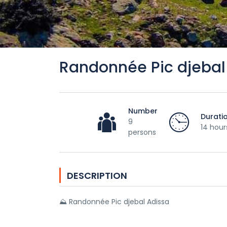
Randonnée Pic djebal
Number
Durati
9
14 hour
persons
DESCRIPTION
⛰ Randonnée Pic djebal Adissa