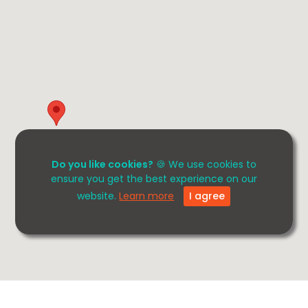
Do you like cookies?
🍪 We use cookies to
ensure you get the best experience on our
website.
Learn more
I agree