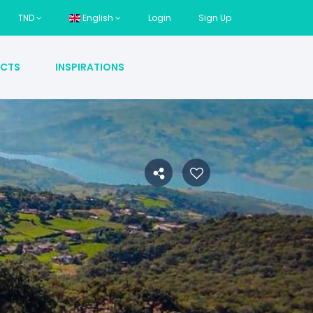
TND
English
Login
Sign Up
CTS
INSPIRATIONS