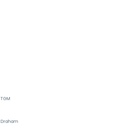
l TGM
n Draham