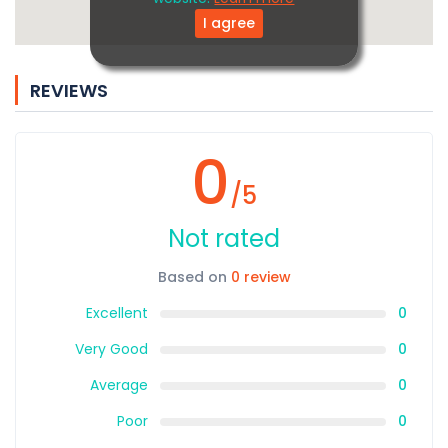
I agree
REVIEWS
0
/5
Not rated
Based on
0 review
Excellent
0
Very Good
0
Average
0
Poor
0