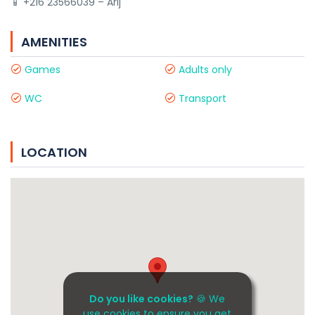
📱 +216 23566039 – Arij
AMENITIES
Games
Adults only
WC
Transport
LOCATION
Do you like cookies?
🍪 We
use cookies to ensure you get