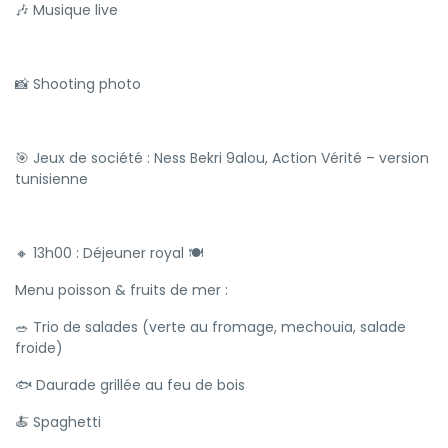
🎶 Musique live
📸 Shooting photo
🎯 Jeux de société : Ness Bekri 9alou, Action Vérité – version
tunisienne
🔸 13h00 : Déjeuner royal 🍽
Menu poisson & fruits de mer :
🥗 Trio de salades (verte au fromage, mechouia, salade
froide)
🐟 Daurade grillée au feu de bois
🍝 Spaghetti