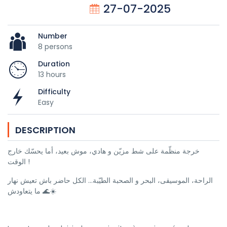
27-07-2025
Number
8 persons
Duration
13 hours
Difficulty
Easy
DESCRIPTION
خرجة منظّمة على شط مزيّن و هادي، موش بعيد، أما يحسّك خارج
الوقت !
الراحة، الموسيقى، البحر و الصحبة الطيّبة... الكل حاضر باش تعيش نهار
ما يتعاودش 🌊☀️