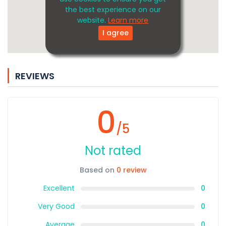
the best experience on our
website.
Learn more
I agree
REVIEWS
0
/5
Not rated
Based on
0 review
Excellent
0
Very Good
0
Average
0