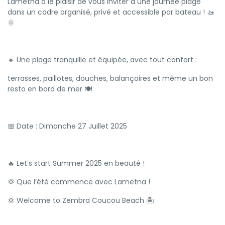
Lametna a le plaisir de vous inviter à une journée plage
dans un cadre organisé, privé et accessible par bateau ! 🚤
🌞
🔸 Une plage tranquille et équipée, avec tout confort :
terrasses, paillotes, douches, balançoires et même un bon
resto en bord de mer 🍽️
📅 Date : Dimanche 27 Juillet 2025
🔥 Let’s start Summer 2025 en beauté !
💢 Que l’été commence avec Lametna !
💢 Welcome to Zembra Coucou Beach 🏝