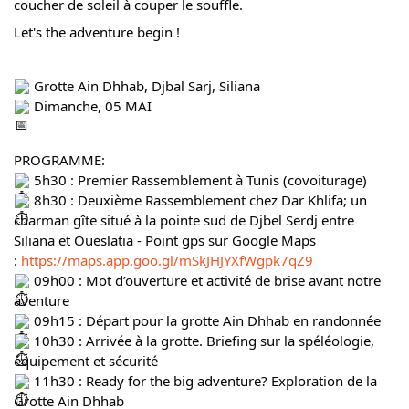
coucher de soleil à couper le souffle.
Let's the adventure begin !
Grotte Ain Dhhab, Djbal Sarj, Siliana
Dimanche, 05 MAI
PROGRAMME:
5h30 : Premier Rassemblement à Tunis (covoiturage)
8h30 : Deuxième Rassemblement chez Dar Khlifa; un
charman gîte situé à la pointe sud de Djbel Serdj entre
Siliana et Oueslatia - Point gps sur Google Maps
:
https://maps.app.goo.gl/mSkJHJYXfWgpk7qZ9
09h00 : Mot d’ouverture et activité de brise avant notre
aventure
09h15 : Départ pour la grotte Ain Dhhab en randonnée
10h30 : Arrivée à la grotte. Briefing sur la spéléologie,
équipement et sécurité
11h30 : Ready for the big adventure? Exploration de la
Grotte Ain Dhhab