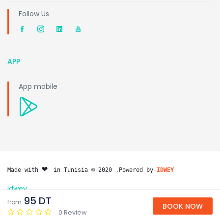
Follow Us
APP
App mobile
❤️ 
Made with 
in Tunisia © 2020 ,Powered by 
IDWEY
Idwey
95 DT
from
BOOK NOW
0 Review