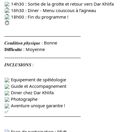
14h30 : Sortie de la grotte et retour vers Dar Khlifa
16h30 : Diner - Menu couscous à l’agneau
18h00 : Fin du programme !
_____________________________________
𝑪𝒐𝒏𝒅𝒊𝒕𝒊𝒐𝒏 𝒑𝒉𝒚𝒔𝒊𝒒𝒖𝒆 : Bonne
𝐃𝐢𝐟𝐟𝐢𝐜𝐮𝐥𝐭𝐞́ : Moyenne
_____________________________________
𝑰𝑵𝑪𝑳𝑼𝑺𝑰𝑶𝑵𝑺 :
Equipement de spéléologie
Guide et Accompagnement
Diner chez Dar Khlifa
Photographe
Aventure unique garantie !
_____________________________________
Frais de participation : 95dt