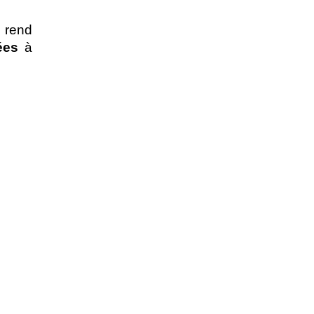
 rend 
ées
 à 