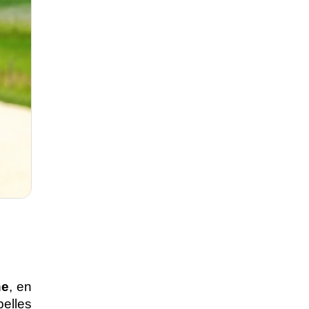
ne
, en 
, vous pouvez découvrir quelques-unes des plus belles 