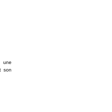
 une 
t son 