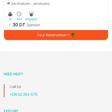
Ain Draham , Jendouba
9
4 H
Impact
30 DT
/person
Your Reservation =
NEED HELP?
Call Us
+216 52 394 676
EXPLORE