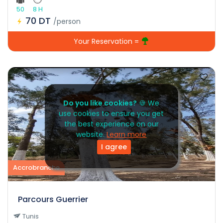
50
8 H
70 DT
/person
Your Reservation =
Do you like cookies?
🍪 We
use cookies to ensure you get
the best experience on our
website.
Learn more
I agree
Accrobranche
Parcours Guerrier
Tunis