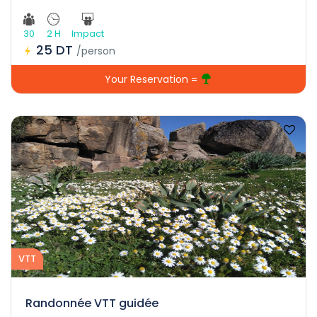
30
2 H
Impact
25 DT
/person
Your Reservation =
VTT
Randonnée VTT guidée