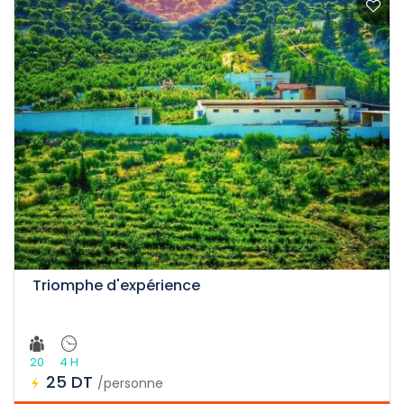
Triomphe d'expérience
20
4 H
25 DT
/personne