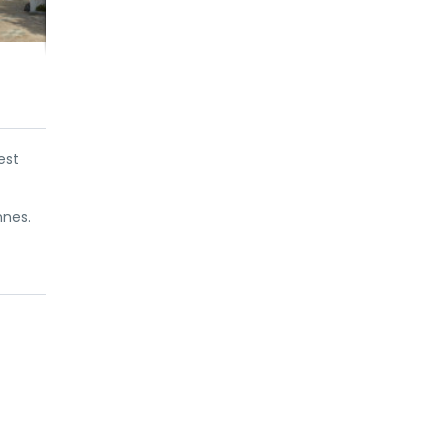
est
nnes.