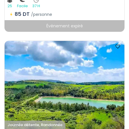
25
Facile
37 H
85 DT
/personne
Événement expiré
Journée détente, Randonnée