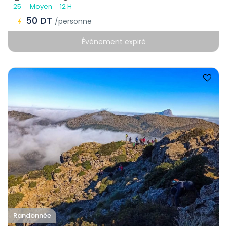
25
Moyen
12 H
50 DT
/personne
Événement expiré
Randonnée