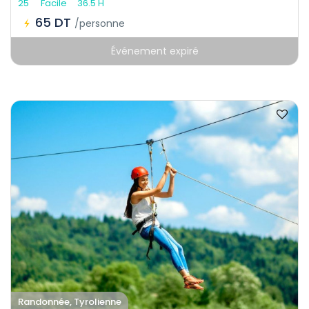
25
Facile
36.5 H
65 DT
/personne
Événement expiré
Randonnée, Tyrolienne