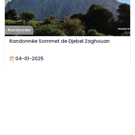
Randonnée
Randonnée Sommet de Djebel Zaghouan
04-01-2025
25
Difficile
12.5 H
50 DT
/personne
Événement expiré