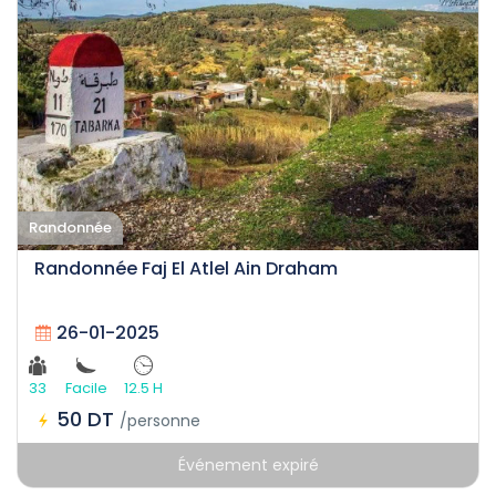
Randonnée
Randonnée Faj El Atlel Ain Draham
26-01-2025
33
Facile
12.5 H
50 DT
/personne
Événement expiré