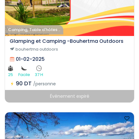
Camping, Table d'hôtes ..
Glamping et Camping -Bouhertma Outdoors
bouhertma outdoors
01-02-2025
25
Facile
37 H
90 DT
/personne
Événement expiré