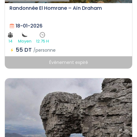
Randonnée El Homrane – Aïn Draham
18-01-2026
14
Moyen
12.75 H
55 DT
/personne
Événement expiré