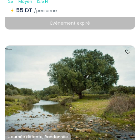
25
Moyen
12.5 H
55 DT
/personne
Événement expiré
Journée détente, Randonnée