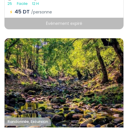
25
Facile
12 H
45 DT
/personne
Événement expiré
Randonnée, Excursion