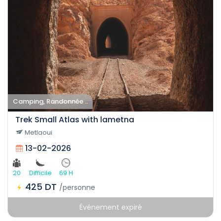
Camping, Randonnée ..
Trek Small Atlas with lametna
Metlaoui
13-02-2026
20
Difficile
69 H
425 DT
/personne
Événement expiré