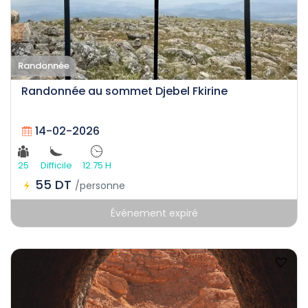
Randonnée
Randonnée au sommet Djebel Fkirine
14-02-2026
25
Difficile
12.75 H
55 DT
/personne
Événement expiré