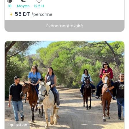
18
Moyen
12.5 H
55 DT
/personne
Événement expiré
Équitation