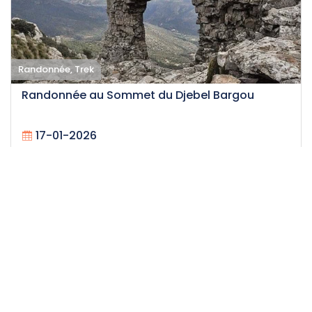
Randonnée, Trek
Randonnée au Sommet du Djebel Bargou
17-01-2026
15
Difficile
13 H
55 DT
/personne
Événement expiré