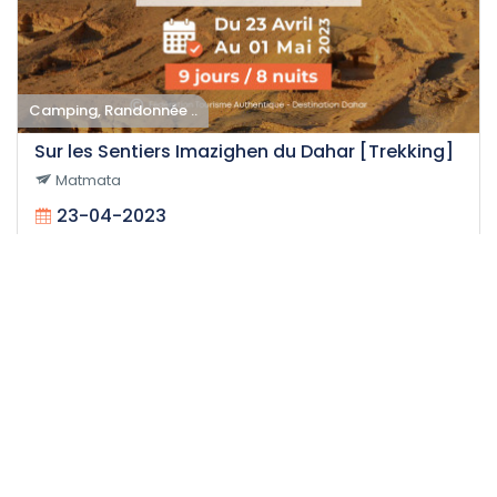
Camping, Randonnée ..
Sur les Sentiers Imazighen du Dahar [Trekking]
Matmata
23-04-2023
15
Difficile
Impact
210 H
1.290 DT
/personne
Événement expiré