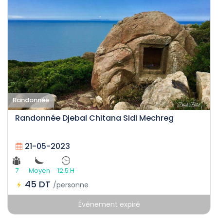
Randonnée
Randonnée Djebal Chitana Sidi Mechreg
21-05-2023
7
Moyen
12.5 H
45 DT
/personne
Événement expiré