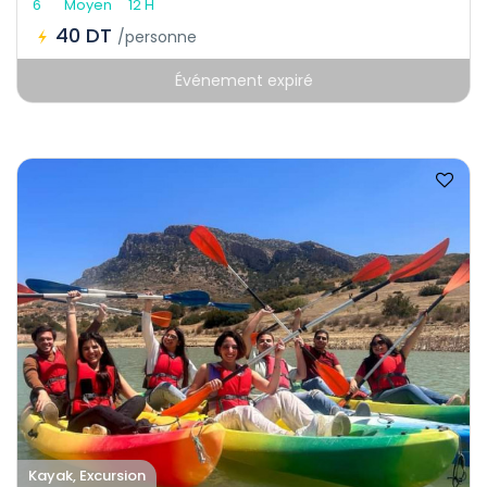
6
Moyen
12 H
40 DT
/personne
Événement expiré
Kayak, Excursion