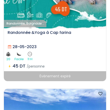
Randonnée, Baignade ..
Randonnée &Yoga à Cap farina
28-05-2023
20
Facile
11 H
45 DT
/personne
Événement expiré