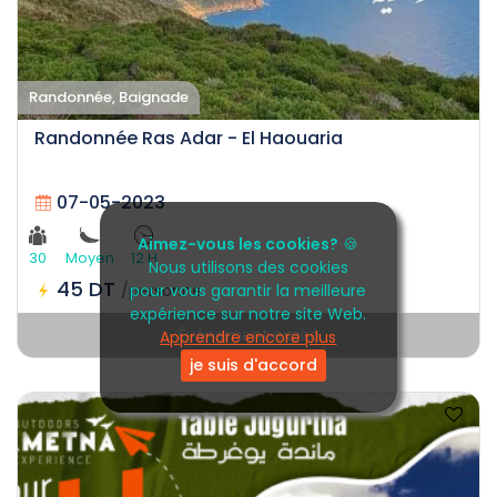
Randonnée, Baignade
Randonnée Ras Adar - El Haouaria
07-05-2023
Aimez-vous les cookies?
🍪
30
Moyen
12 H
Nous utilisons des cookies
45 DT
/personne
pour vous garantir la meilleure
expérience sur notre site Web.
Événement expiré
Apprendre encore plus
je suis d'accord