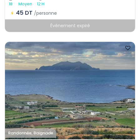
18
Moyen
12 H
45 DT
/personne
Événement expiré
Randonnée, Baignade