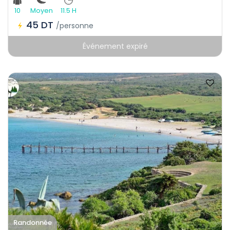
10
Moyen
11.5 H
45 DT
/personne
Événement expiré
Randonnée