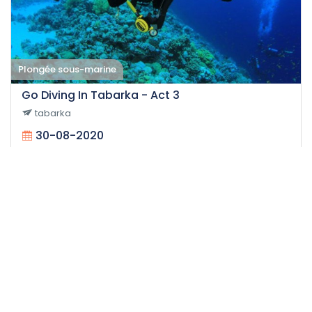
Plongée sous-marine
Go Diving In Tabarka - Act 3
tabarka
30-08-2020
20
Facile
95 DT
/personne
Événement expiré