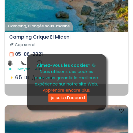
Camping, Plongée sous-marine
Camping Crique El Mideni
Cap serrat
05-06-2021
Aimez-vous les cookies?
🍪
30
Moyen
48 H
Nous utilisons des cookies
65 DT
/personne
pour vous garantir la meilleure
expérience sur notre site Web.
Événement expiré
Apprendre encore plus
je suis d'accord