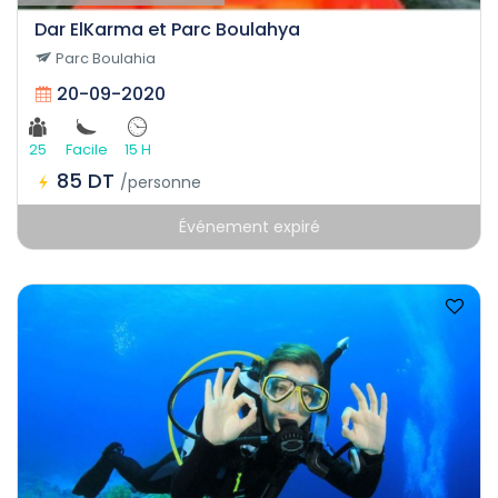
Dar ElKarma et Parc Boulahya
Parc Boulahia
20-09-2020
25
Facile
15 H
85 DT
/personne
Événement expiré