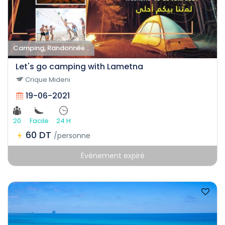
Camping, Randonnée ..
Let's go camping with Lametna
Crique Mideni
19-06-2021
20
Facile
24 H
60 DT
/personne
Événement expiré