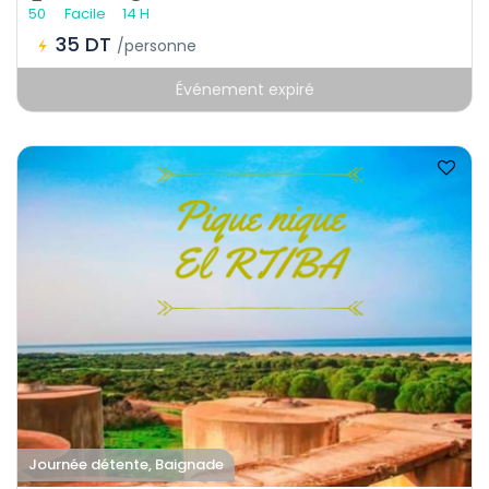
50
Facile
14 H
35 DT
/personne
Événement expiré
Journée détente, Baignade