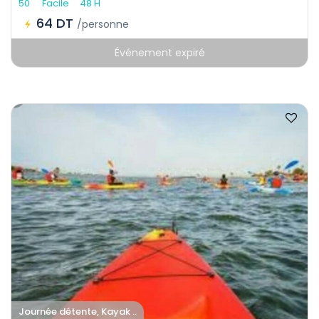
50
Facile
48 H
64 DT
/personne
Événement expiré
Journée détente, Kayak ..