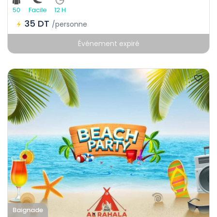
50
Facile
12 H
35 DT
/personne
Événement expiré
Baignade