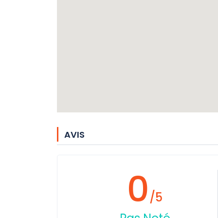
AVIS
0
/5