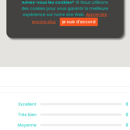
Aimez-vous les cookies?
🍪 Nous utilisons
des cookies pour vous garantir la meilleure
expérience sur notre site Web.
Apprendre
encore plus
je suis d'accord
Excellent
0
Très bien
0
Moyenne
0