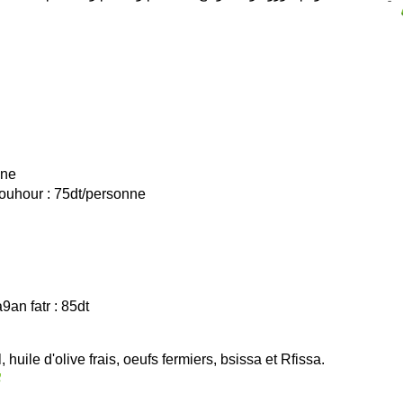
nne
ouhour : 75dt/personne
an fatr : 85dt
 huile d'olive frais, oeufs fermiers, bsissa et Rfissa.