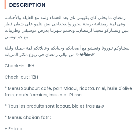
DESCRIPTION
رمضان ما يحلى كان بكويس تاي بعد العشاء ولمة مع العايلة والأحباب،
وفي لمة رمضانية بريحة لبخور والعجعاجي بش نتلمو على شقان فطر
بنين ونتشاركو محبتنا لرمضان.. ونختمو سهرتنا بعرض موسيقي وطربيات
مع جو تونسي.
نستناوكم تنورونا وتعيشو مع أصحابكم وحبابكم وعايلاتكم لمة جميلة وليلة
من ليالي رمضان في ربوع مكثر المزيانة ✨❤️🎙️🏡🌿
Check-in : 15H
Check-out : 12H
* Menu Souhour: café, pain Mlaoui, ricotta, miel, huile d'olive
frais, oeufs fermiers, bsissa et Rfissa.
* Tous les produits sont locaux, bio et frais 🏡🌿
* Menus cha9an fatr :
+ Entrée :