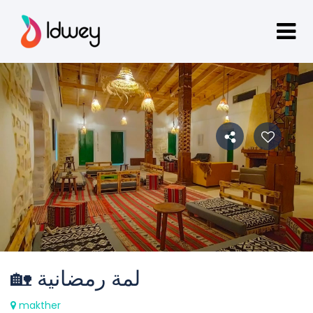
🏡 لمة رمضانية
makther