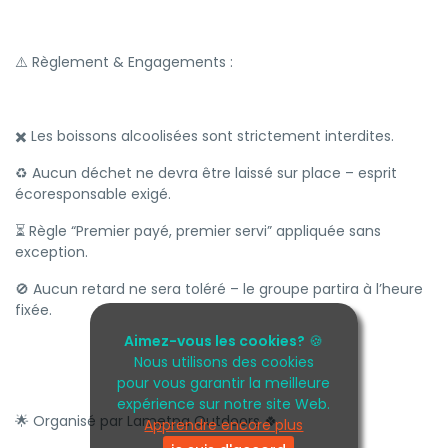
⚠️ Règlement & Engagements :
✖️ Les boissons alcoolisées sont strictement interdites.
♻️ Aucun déchet ne devra être laissé sur place – esprit
écoresponsable exigé.
⏳ Règle “Premier payé, premier servi” appliquée sans
exception.
🚫 Aucun retard ne sera toléré – le groupe partira à l’heure
fixée.
Aimez-vous les cookies?
🍪
Nous utilisons des cookies
pour vous garantir la meilleure
expérience sur notre site Web.
🌟 Organisé par Lametna Outdoors 🍀
Apprendre encore plus