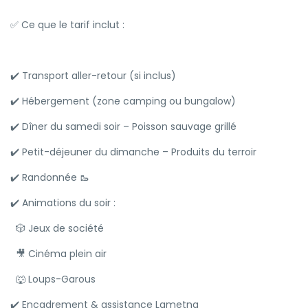
✅ Ce que le tarif inclut :
✔️ Transport aller-retour (si inclus)
✔️ Hébergement (zone camping ou bungalow)
✔️ Dîner du samedi soir – Poisson sauvage grillé
✔️ Petit-déjeuner du dimanche – Produits du terroir
✔️ Randonnée 🥾
✔️ Animations du soir :
🎲 Jeux de société
🎥 Cinéma plein air
🐺 Loups-Garous
✔️ Encadrement & assistance Lametna